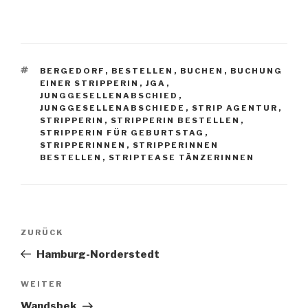
SCHLAGWÖRTER
BERGEDORF
,
BESTELLEN
,
BUCHEN
,
BUCHUNG
EINER STRIPPERIN
,
JGA
,
JUNGGESELLENABSCHIED
,
JUNGGESELLENABSCHIEDE
,
STRIP AGENTUR
,
STRIPPERIN
,
STRIPPERIN BESTELLEN
,
STRIPPERIN FÜR GEBURTSTAG
,
STRIPPERINNEN
,
STRIPPERINNEN
BESTELLEN
,
STRIPTEASE TÄNZERINNEN
Beitragsnavigation
Vorheriger
ZURÜCK
Beitrag
Hamburg-Norderstedt
Nächster
WEITER
Beitrag
Wandsbek