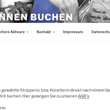
INNEN BUCHEN
ein
itere Akteure
Kontakt
Impressum
Datensch
e gewählte Stripperin, bzw. Künstlerin direkt nach einem G
04 buchen. Hier gelangen Sie zu unseren
AGB´s
.
orm
.