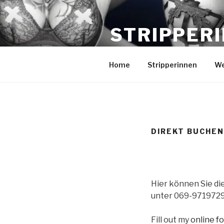
Zum
Inhalt
STRIPPER
springen
für Events in Schleswig-Holst
Home
Stripperinnen
We
DIREKT BUCHEN
Hier können Sie di
unter 069-9719729
Fill out my
online f