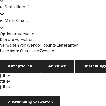
Präferenzen
Statistiken
Statistiken
Marketing
Marketing
Optionen verwalten
Dienste verwalten
Verwalten von {vendor_count}-Lieferanten
Lese mehr über diese Zwecke
Akzeptieren
Ablehnen
Einstellung
{title}
{title}
{title}
Zustimmung verwalten