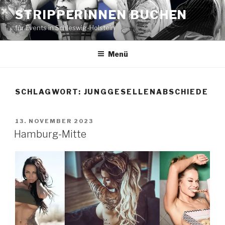
Zum
STRIPPERINNEN BUCHEN
Inhalt
für Events in Schleswig-Holstein
springen
Menü
SCHLAGWORT:
JUNGGESELLENABSCHIEDE
VERÖFFENTLICHT
13. NOVEMBER 2023
AM
Hamburg-Mitte