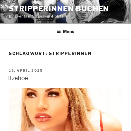
Zum
STRIPPERINNEN BUCHEN
Inhalt
für Events in Schleswig-Holstein
springen
Menü
SCHLAGWORT:
STRIPPERINNEN
VERÖFFENTLICHT
13. APRIL 2025
AM
Itzehoe