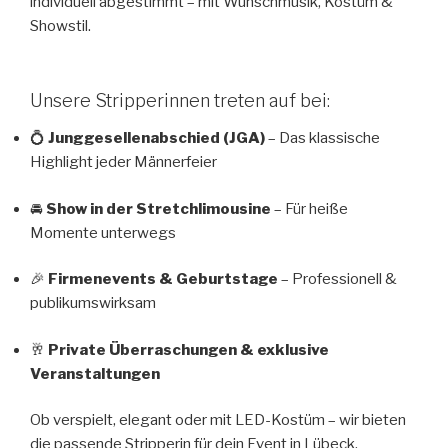
individuell abgestimmt – mit Wunschmusik, Kostüm &
Showstil.
Unsere Stripperinnen treten auf bei:
💍
Junggesellenabschied (JGA)
– Das klassische
Highlight jeder Männerfeier
🚘
Show in der Stretchlimousine
– Für heiße
Momente unterwegs
🎉
Firmenevents & Geburtstage
– Professionell &
publikumswirksam
🥂
Private Überraschungen & exklusive
Veranstaltungen
Ob verspielt, elegant oder mit LED-Kostüm – wir bieten
die passende Stripperin für dein Event in Lübeck.