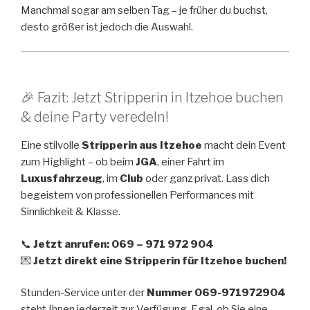
Manchmal sogar am selben Tag – je früher du buchst,
desto größer ist jedoch die Auswahl.
🎉 Fazit: Jetzt Stripperin in Itzehoe buchen
& deine Party veredeln!
Eine stilvolle
Stripperin aus Itzehoe
macht dein Event
zum Highlight – ob beim
JGA
, einer Fahrt im
Luxusfahrzeug
, im
Club
oder ganz privat. Lass dich
begeistern von professionellen Performances mit
Sinnlichkeit & Klasse.
📞
Jetzt anrufen: 069 – 971 972 904
💌
Jetzt direkt eine Stripperin für Itzehoe buchen!
Stunden-Service unter der
Nummer 069-971972904
steht Ihnen jederzeit zur Verfügung. Egal, ob Sie eine