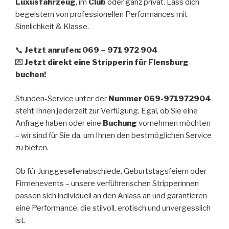
Luxusfahrzeug
, im
Club
oder ganz privat. Lass dich
begeistern von professionellen Performances mit
Sinnlichkeit & Klasse.
📞
Jetzt anrufen: 069 – 971 972 904
💌
Jetzt direkt eine Stripperin für Flensburg
buchen!
Stunden-Service unter der
Nummer 069-971972904
steht Ihnen jederzeit zur Verfügung. Egal, ob Sie eine
Anfrage haben oder eine
Buchung
vornehmen möchten
– wir sind für Sie da, um Ihnen den bestmöglichen Service
zu bieten.
Ob für Junggesellenabschiede, Geburtstagsfeiern oder
Firmenevents – unsere verführerischen Stripperinnen
passen sich individuell an den Anlass an und garantieren
eine Performance, die stilvoll, erotisch und unvergesslich
ist.