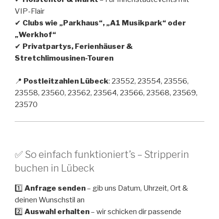
VIP-Flair
✔
Clubs wie „Parkhaus“, „A1 Musikpark“ oder
„Werkhof“
✔
Privatpartys, Ferienhäuser &
Stretchlimousinen-Touren
📍
Postleitzahlen Lübeck
: 23552, 23554, 23556,
23558, 23560, 23562, 23564, 23566, 23568, 23569,
23570
✅ So einfach funktioniert’s – Stripperin
buchen in Lübeck
1️⃣
Anfrage senden
– gib uns Datum, Uhrzeit, Ort &
deinen Wunschstil an
2️⃣
Auswahl erhalten
– wir schicken dir passende