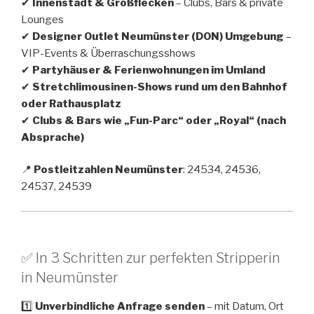
✔
Innenstadt & Großflecken
– Clubs, Bars & private
Lounges
✔
Designer Outlet Neumünster (DON) Umgebung
–
VIP-Events & Überraschungsshows
✔
Partyhäuser & Ferienwohnungen im Umland
✔
Stretchlimousinen-Shows rund um den Bahnhof
oder Rathausplatz
✔
Clubs & Bars wie „Fun-Parc“ oder „Royal“ (nach
Absprache)
📍
Postleitzahlen Neumünster
: 24534, 24536,
24537, 24539
✅ In 3 Schritten zur perfekten Stripperin
in Neumünster
1️⃣
Unverbindliche Anfrage senden
– mit Datum, Ort