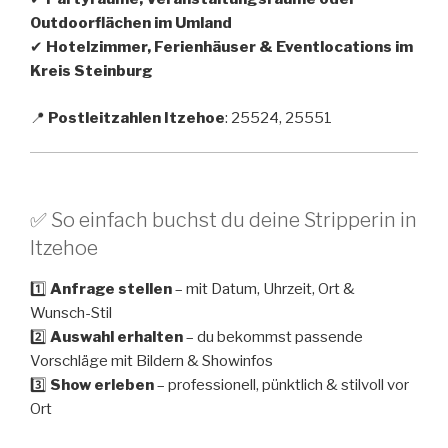
Outdoorflächen im Umland
✔
Hotelzimmer, Ferienhäuser & Eventlocations im
Kreis Steinburg
📍
Postleitzahlen Itzehoe
: 25524, 25551
✅ So einfach buchst du deine Stripperin in
Itzehoe
1️⃣
Anfrage stellen
– mit Datum, Uhrzeit, Ort &
Wunsch-Stil
2️⃣
Auswahl erhalten
– du bekommst passende
Vorschläge mit Bildern & Showinfos
3️⃣
Show erleben
– professionell, pünktlich & stilvoll vor
Ort