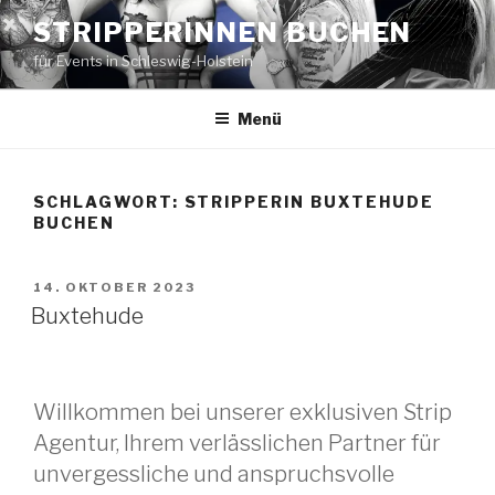
Zum
STRIPPERINNEN BUCHEN
Inhalt
für Events in Schleswig-Holstein
springen
Menü
SCHLAGWORT:
STRIPPERIN BUXTEHUDE
BUCHEN
VERÖFFENTLICHT
14. OKTOBER 2023
AM
Buxtehude
Willkommen bei unserer exklusiven Strip
Agentur, Ihrem verlässlichen Partner für
unvergessliche und anspruchsvolle