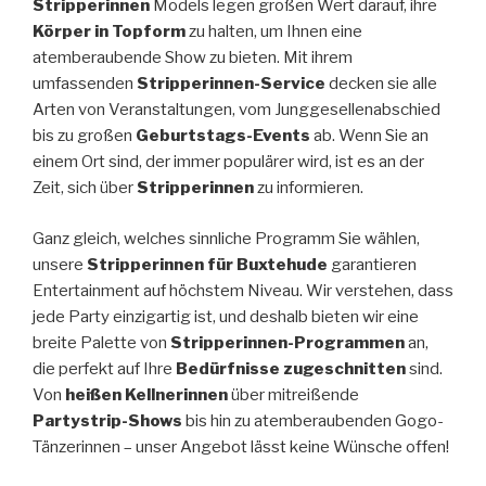
Stripperinnen
Models legen großen Wert darauf, ihre
Körper in Topform
zu halten, um Ihnen eine
atemberaubende Show zu bieten. Mit ihrem
umfassenden
Stripperinnen-Service
decken sie alle
Arten von Veranstaltungen, vom Junggesellenabschied
bis zu großen
Geburtstags-Events
ab. Wenn Sie an
einem Ort sind, der immer populärer wird, ist es an der
Zeit, sich über
Stripperinnen
zu informieren.
Ganz gleich, welches sinnliche Programm Sie wählen,
unsere
Stripperinnen für Buxtehude
garantieren
Entertainment auf höchstem Niveau. Wir verstehen, dass
jede Party einzigartig ist, und deshalb bieten wir eine
breite Palette von
Stripperinnen-Programmen
an,
die perfekt auf Ihre
Bedürfnisse zugeschnitten
sind.
Von
heißen Kellnerinnen
über mitreißende
Partystrip-Shows
bis hin zu atemberaubenden Gogo-
Tänzerinnen – unser Angebot lässt keine Wünsche offen!