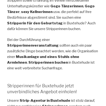
Strippern sowie Erfahrung im Verleih verschiedener
Unterhaltungskünstler wie
Gogo Tänzerinnen
,
Gogo
Tänzer
,
sexy Kellnerinnen
usw. die perfekt auf Ihre
Bedürfnisse abgestimmt sind. Sie suchen eine
Stripperin für den Geburtstag
in Buxtehude? Auch
dafür können Sie unsere Stripperinnen buchen.
Bei der Durchführung einer
Stripperinnenveranstaltung
sollten auch ein paar
zusätzliche Dinge beachtet werden, wie die Organisation
einer
Musikanlage und eines Stuhls ohne
Armlehnen
.
Stripperinnen buchen
in Buxtehude ist
eine weit verbreitete Suchanfrage.
Stripperinnen für Buxtehude jetzt
unverbindliches Angebot einholen!
Unsere
Strip-Agentur in Buxtehude
ist stolz darauf,