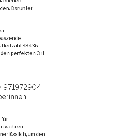
4
buchen.
nden. Darunter
er
passende
stleitzahl 38436
s den perfekten Ort
069-971972904
pperinnen
 für
nen wahren
nerlässlich, um den