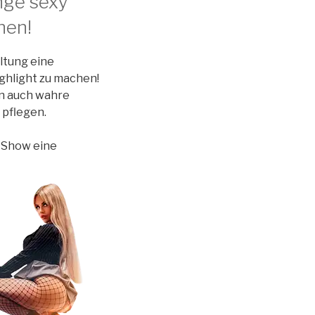
nge sexy
hen!
ltung eine
ghlight zu machen!
rn auch wahre
 pflegen.
-
Show eine