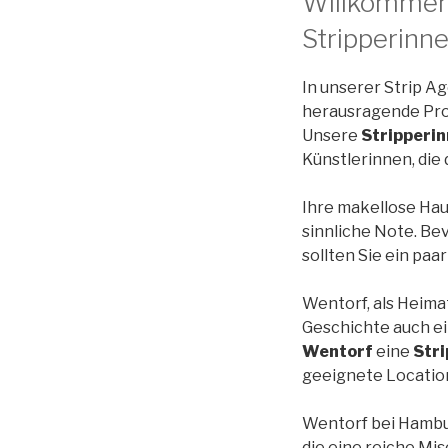
Willkommen 
Stripperinn
In unserer Strip A
herausragende Pro
Unsere
Stripperi
Künstlerinnen, die
Ihre makellose Hau
sinnliche Note. Be
sollten Sie ein paa
Wentorf, als Heima
Geschichte auch ei
Wentorf
eine
Stri
geeignete Location
Wentorf bei Hambur
die eine reiche Mi