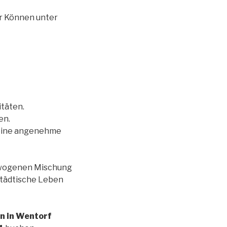
hr Können unter
itäten.
en.
 eine angenehme
gewogenen Mischung
städtische Leben
in in Wentorf