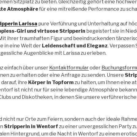
men Sitzplatz zu bieten. Gleichzeitig gehört eine hochwe
kte Atmosphäre
für eine mitreißende Performance zu scha
ipperin Larissa
pure Verführung und Unterhaltung auf höc
pless-Girl und virtuose Stripperin
begeistert sie in Nie
it ihrer traumhaften Figur und beeindruckenden tänzeris
e in eine Welt der
Leidenschaft und Eleganz
. Verpassen S
gessliche Augenblicke mit Larissa zu erleben.
z einfach über unser
Kontaktformular
oder
Buchungsformu
nen zu erhalten oder eine Anfrage zu senden. Unsere
Stri
darauf, ihre
Körper in Topform
zu halten, um Ihnen eine
ntorf ist nicht nur für seine lebendige Atmosphäre bekann
lubs und Diskotheken, in denen Sie unsere verführerisch
nd nicht nur Orte zum Feiern, sondern auch der ideale Rahme
en
Stripperin in Wentorf
zu einer unvergesslichen Party z
ealen Hintergrund, um die Nacht in Wentorf zu einem eroti