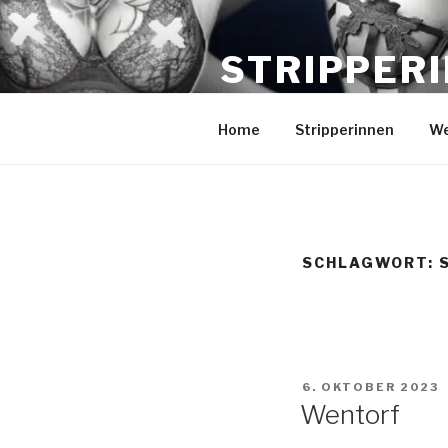
Zum
Inhalt
STRIPPER
springen
für Events in Schleswig-Holst
Home
Stripperinnen
We
SCHLAGWORT:
VERÖFFENTLICHT
6. OKTOBER 2023
AM
Wentorf