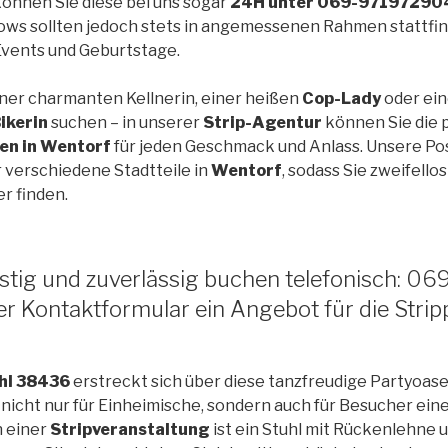
önnen Sie diese bei uns sogar
24H unter 069-97197290
ows sollten jedoch stets in angemessenen Rahmen stattfi
 Events und Geburtstage.
einer charmanten Kellnerin, einer heißen
Cop-Lady
oder ein
ikerin
suchen – in unserer
Strip-Agentur
können Sie die 
len in Wentorf
für jeden Geschmack und Anlass. Unsere Po
r verschiedene Stadtteile in
Wentorf
, sodass Sie zweifello
er finden.
nstig und zuverlässig buchen telefonisch: 
er Kontaktformular ein Angebot für die Stri
ahl 38436
erstreckt sich über diese tanzfreudige Partyoase
e nicht nur für Einheimische, sondern auch für Besucher ei
n einer
Stripveranstaltung
ist ein Stuhl mit Rückenlehne u