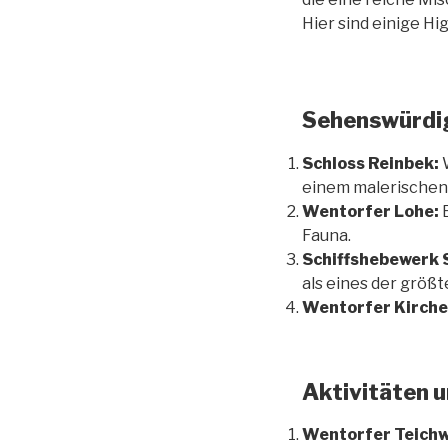
Hier sind einige Hi
Sehenswürdig
Schloss Reinbek:
W
einem malerischen
Wentorfer Lohe:
E
Fauna.
Schiffshebewerk 
als eines der größ
Wentorfer Kirche
Aktivitäten u
Wentorfer Teichw