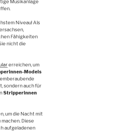
rtige Musikanlage
ffen.
hstem Niveau! Als
dersachsen,
chen Fähigkeiten
ie nicht die
lar
erreichen, um
pperinnen-Models
 atemberaubende
t, sondern auch für
en
Stripperinnen
n, um die Nacht mit
u machen. Diese
sch aufgeladenen