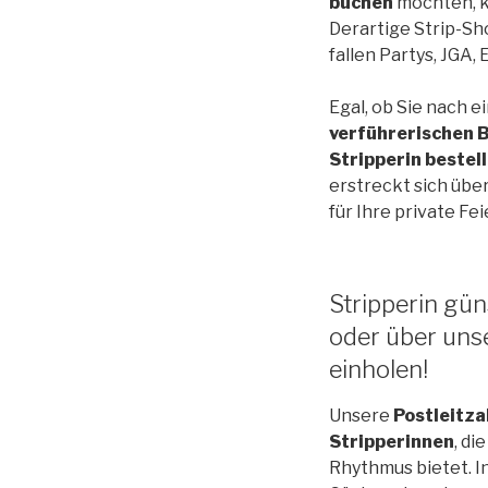
buchen
möchten, k
Derartige Strip-Sh
fallen Partys, JGA,
Egal, ob Sie nach 
verführerischen B
Stripperin bestel
erstreckt sich übe
für Ihre private Fei
Stripperin gü
oder über uns
einholen!
Unsere
Postleitz
Stripperinnen
, di
Rhythmus bietet. I