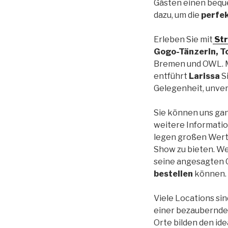
Gästen einen beque
dazu, um die
perfe
Erleben Sie mit
Str
Gogo-Tänzerin, To
Bremen und OWL. M
entführt
Larissa
Si
Gelegenheit, unver
Sie können uns gan
weitere Informatio
legen großen Wert 
Show zu bieten. We
seine angesagten C
bestellen
können.
Viele Locations si
einer bezaubernd
Orte bilden den id