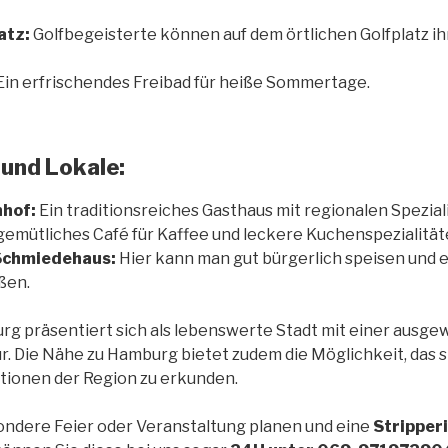
atz:
Golfbegeisterte können auf dem örtlichen Golfplatz i
Ein erfrischendes Freibad für heiße Sommertage.
und Lokale:
hof:
Ein traditionsreiches Gasthaus mit regionalen Spezial
gemütliches Café für Kaffee und leckere Kuchenspezialität
Schmiedehaus:
Hier kann man gut bürgerlich speisen und
ßen.
rg präsentiert sich als lebenswerte Stadt mit einer aus
ur. Die Nähe zu Hamburg bietet zudem die Möglichkeit, das 
tionen der Region zu erkunden.
ndere Feier oder Veranstaltung planen und eine
Stripper