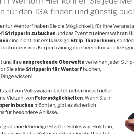
in Wentorf! Hier können Sie jede Me
en für den JGA finden und günstig buc
gentur Wentorf haben Sie die Möglichkeit, für Ihre Veransta
fi
Stripperin zu buchen
und das Event zu einem wahren Hi
nnen
sind nicht nur erstklassige
Strip-Tänzerinnen
, sonde
 durch intensives Körpertraining ihre beeindruckende Figur
t und ihre
ansprechende Oberweite
verleihen jeder Strip
vor Sie eine
Stripperin für Wentorf
buchen,
r Dinge wissen!
tstadt von Volkswagen, bietet neben industrieller
ne Vielzahl von
Feiermöglichkeiten
. Wenn Sie in
pperin buchen
möchten, gibt es sicherlich
s für besondere Anlässe.
g ist eine lebendige Stadt in Schleswig-Holstein,
schung aus Natur, Kultur und Gemeinschaft bietet.