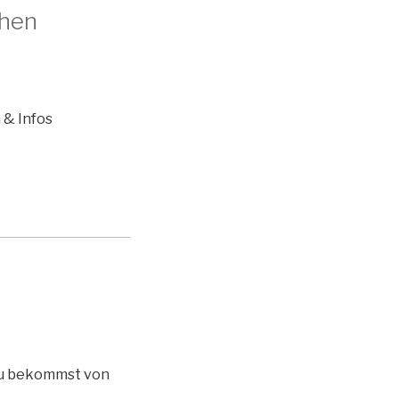
chen
 & Infos
 Du bekommst von