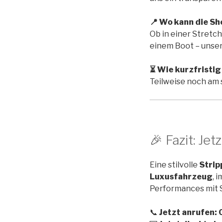
📍 Wo kann die Sh
Ob in einer Stretch
einem Boot – unsere
⏳ Wie kurzfristig
Teilweise noch am s
🎉 Fazit: Je
Eine stilvolle
Strip
Luxusfahrzeug
, 
Performances mit S
📞
Jetzt anrufen: