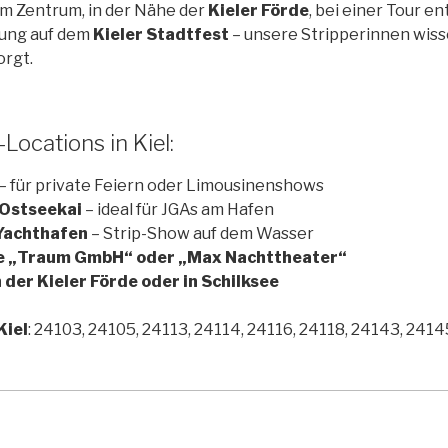
m Zentrum, in der Nähe der
Kieler Förde
, bei einer Tour e
hung auf dem
Kieler Stadtfest
– unsere Stripperinnen wisse
orgt.
Locations in Kiel:
– für private Feiern oder Limousinenshows
Ostseekai
– ideal für JGAs am Hafen
Yachthafen
– Strip-Show auf dem Wasser
ie „Traum GmbH“ oder „Max Nachttheater“
 der Kieler Förde oder in Schilksee
Kiel
: 24103, 24105, 24113, 24114, 24116, 24118, 24143, 2414