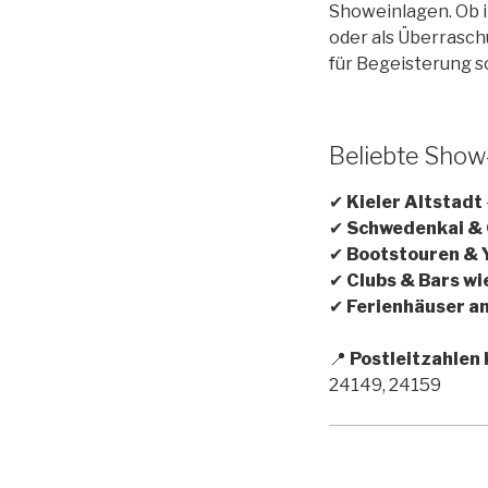
Showeinlagen. Ob i
oder als Überrasc
für Begeisterung s
Beliebte Show-
✔
Kieler Altstadt
✔
Schwedenkai & 
✔
Bootstouren & 
✔
Clubs & Bars w
✔
Ferienhäuser an
📍
Postleitzahlen 
24149, 24159