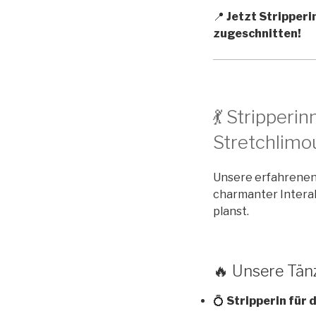
📍
Jetzt Stripperin
zugeschnitten!
💃 Stripperi
Stretchlimou
Unsere erfahrene
charmanter Interak
planst.
🔥 Unsere Tänz
💍
Stripperin für 