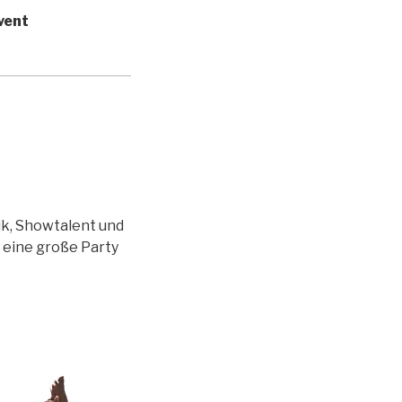
Event
ik, Showtalent und
r eine große Party