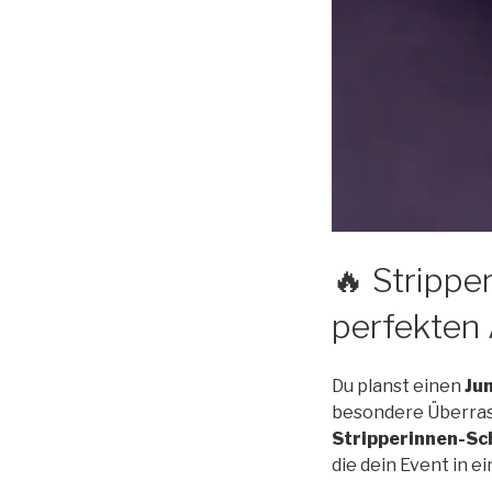
🔥 Strippe
perfekten 
Du planst einen
Ju
besondere Überras
Stripperinnen-Sc
die dein Event in e