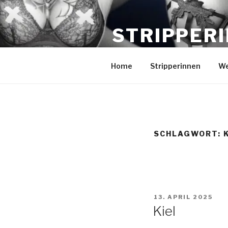
Zum
Inhalt
STRIPPER
springen
für Events in Schleswig-Holst
Home
Stripperinnen
We
SCHLAGWORT:
VERÖFFENTLICHT
13. APRIL 2025
AM
Kiel