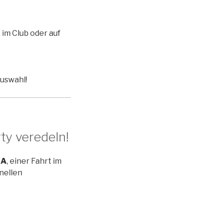
 im Club oder auf
Auswahl!
rty veredeln!
GA
, einer Fahrt im
nellen