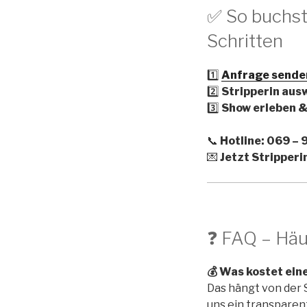
✅ So buchst 
Schritten
1️⃣
Anfrage sende
2️⃣
Stripperin aus
3️⃣
Show erleben 
📞
Hotline: 069 –
💌
Jetzt Stripperin
❓ FAQ – Häu
💰 Was kostet eine
Das hängt von der
uns ein transparen